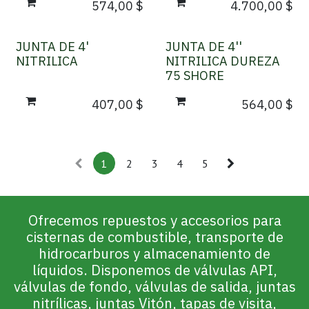
574,00
$
4.700,00
$
JUNTA DE 4'
JUNTA DE 4''
NITRILICA
NITRILICA DUREZA
75 SHORE
407,00
$
564,00
$
1
2
3
4
5
Ofrecemos repuestos y accesorios para
cisternas de combustible, transporte de
hidrocarburos y almacenamiento de
líquidos. Disponemos de válvulas API,
válvulas de fondo, válvulas de salida, juntas
nitrílicas, juntas Vitón, tapas de visita,