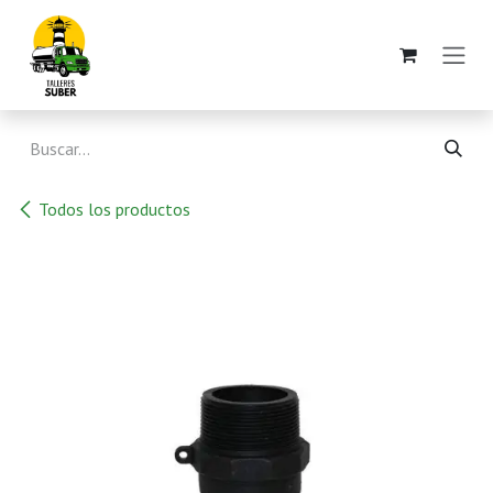
Ir al contenido
Todos los productos