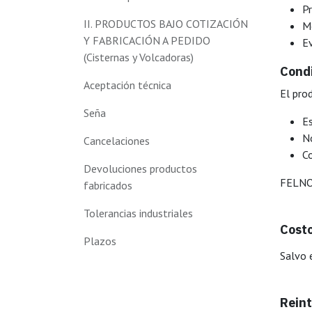
Pr
II. PRODUCTOS BAJO COTIZACIÓN
M
Y FABRICACIÓN A PEDIDO
Ev
(Cisternas y Volcadoras)
Condi
Aceptación técnica
El pro
Seña
Es
No
Cancelaciones
C
Devoluciones productos
FELNOR
fabricados
Tolerancias industriales
Costo
Plazos
Salvo 
Rein