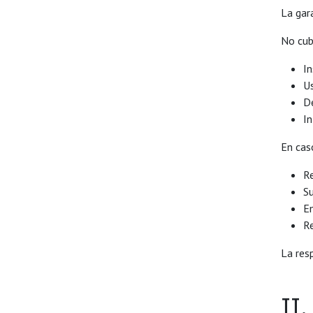
La gar
No cub
In
Us
D
In
En cas
Re
Su
Em
Re
La resp
II