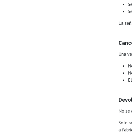
Se
Se
La señ
Canc
Una vez
N
No
El
Devol
No se 
Solo s
a fabri