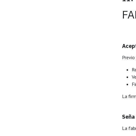
FA
Acept
Previo 
Re
Ve
F
La fir
Seña
La fab