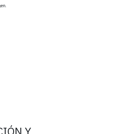
gen.
CIÓN Y