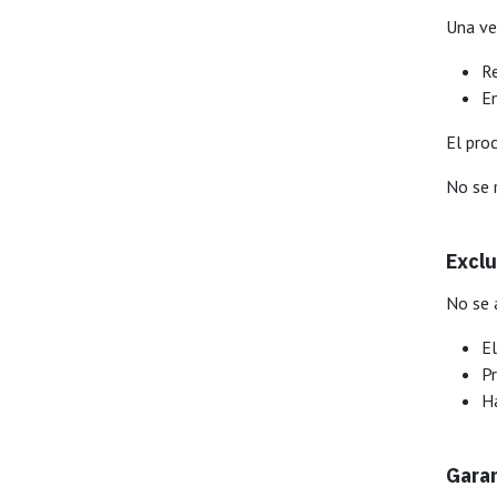
Una ve
Re
Em
El pro
No se 
Exclu
No se 
El
Pr
H
Garan