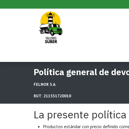
Ir al contenido
Inicio
Productos
Pedido
Política general de dev
FELNOR S.A.
RUT: 211531720010
La presente política
Productos estándar con precio definido come