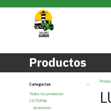
Ir al contenido
Inicio
Productos
Pedido
Productos
Produc
Categorías
L
Todos los productos
CISTERNA
Accesorios