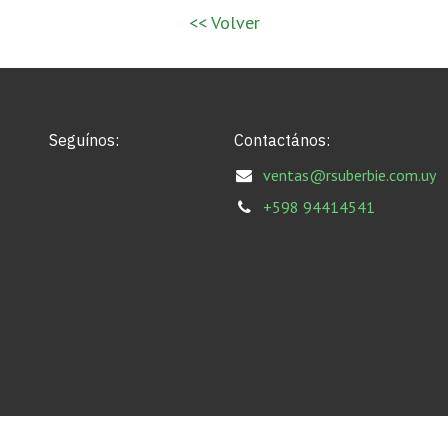
<< Volver
Seguínos:
Contactános:
ventas@rsuberbie.com.uy
+598 94414541