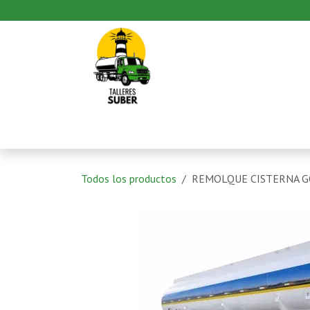
Ir al contenido
Inicio
Productos
Pedido
Todos los productos
REMOLQUE CISTERNA G