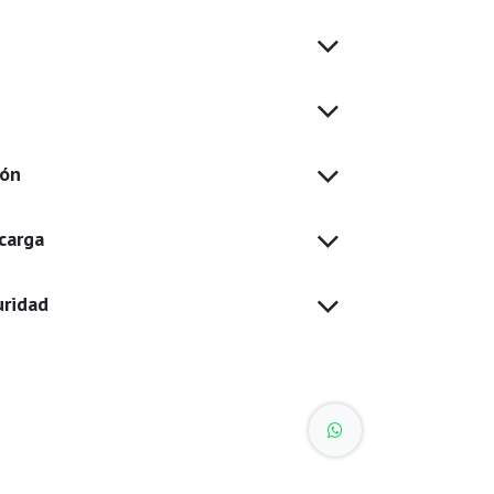
ión
carga
uridad