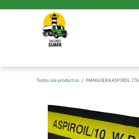
Ir al contenido
Inicio
Productos
Pedido
Todos los productos
MANGUERA ASPIROL ITA