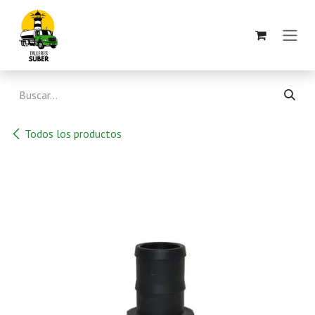
Ir al contenido
Todos los productos