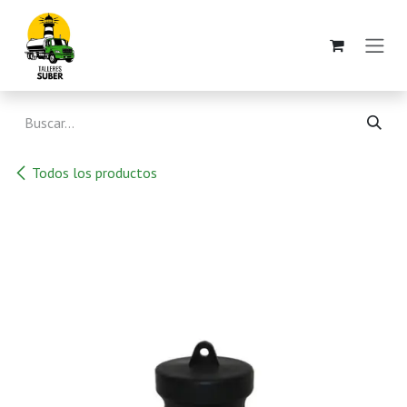
Ir al contenido
Todos los productos