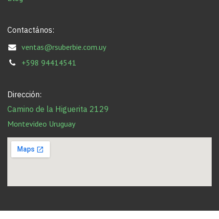
Contactános:
ventas@rsuberbie.com.uy
+598 94414541
Dirección:
Camino de la Higuerita 2129
Montevideo Uruguay