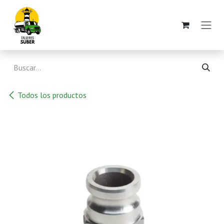
Ir al contenido
Todos los productos