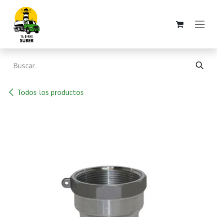
Ir al contenido
Todos los productos