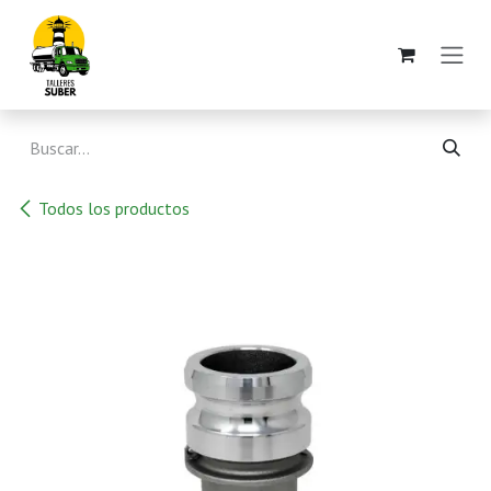
Ir al contenido
Todos los productos