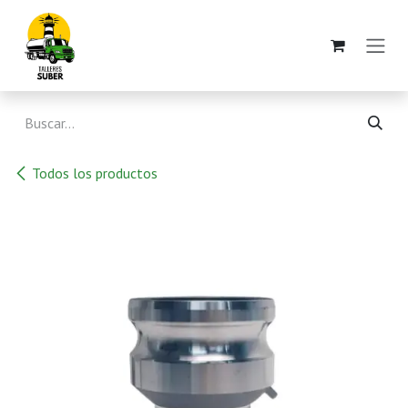
Ir al contenido
Todos los productos