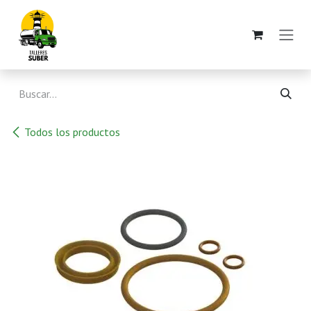
Ir al contenido
Todos los productos