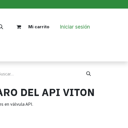
Iniciar sesión
Mi carrito
Nosotros
Blog
Políticas
ARO DEL API VITON
es en válvula API.