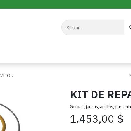
s combustible
Equipos de transporte
Servicios
 VITON
KIT DE REP
Gomas, juntas, anillos, present
1.453,00
$