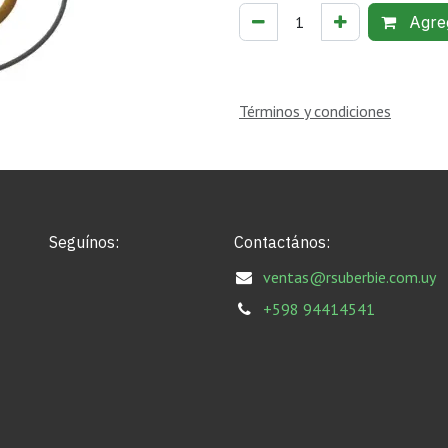
Agreg
Términos y condiciones
Seguínos:
Contactános:
ventas@rsuberbie.com.uy
+598 94414541