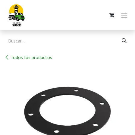
Ir al contenido
Todos los productos