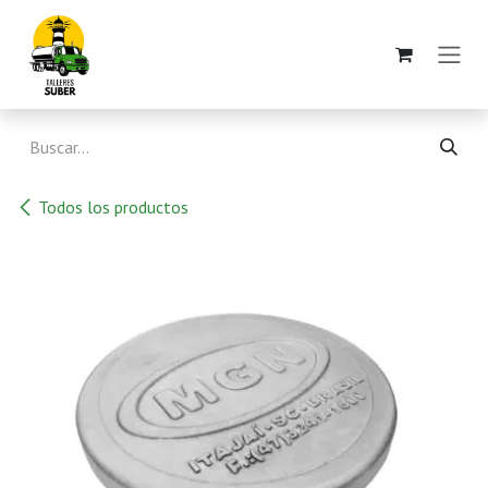
Ir al contenido
Todos los productos