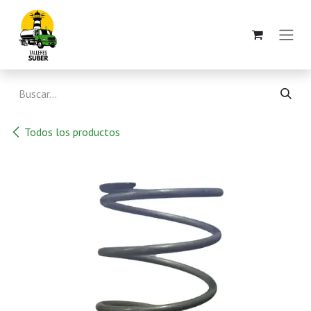
Ir al contenido
Todos los productos