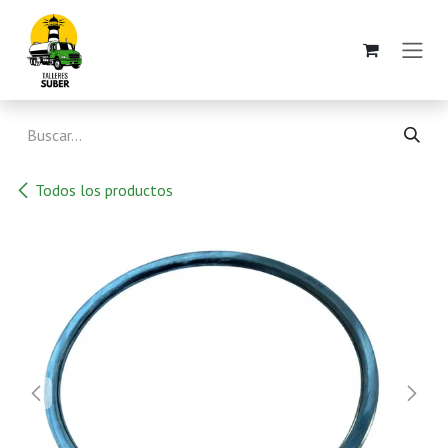
Ir al contenido
Todos los productos