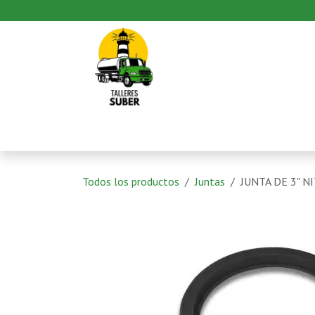
Ir al contenido
Inicio
Productos
Pedido
Todos los productos
Juntas
JUNTA DE 3" N