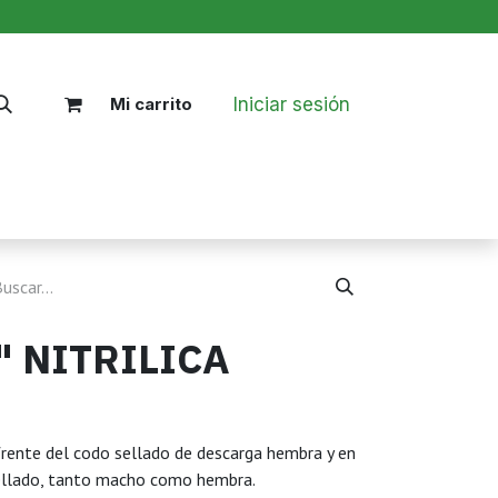
Iniciar sesión
Mi carrito
Nosotros
Blog
Políticas
" NITRILICA
l frente del codo sellado de descarga hembra y en
 sellado, tanto macho como hembra.