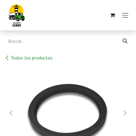
Ir al contenido
Todos los productos