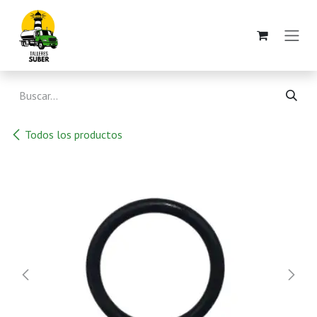
Ir al contenido
Todos los productos