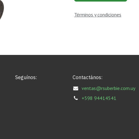
Términos y condiciones
Seguínos:
Contactános:
ventas@rsuberbie.com.uy
+598 94414541