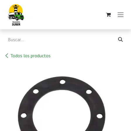
Ir al contenido
Todos los productos