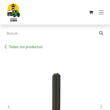
Ir al contenido
Todos los productos