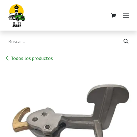
Ir al contenido
Todos los productos