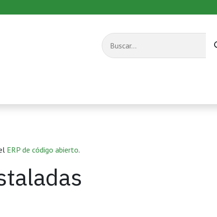
s combustible
Equipos de transporte
Servicios
 el
ERP de código abierto
.
staladas