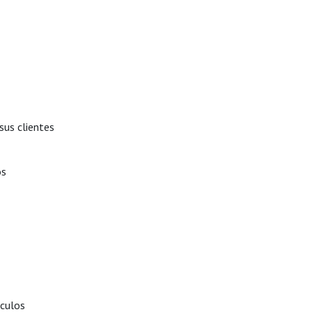
 sus clientes
os
ículos